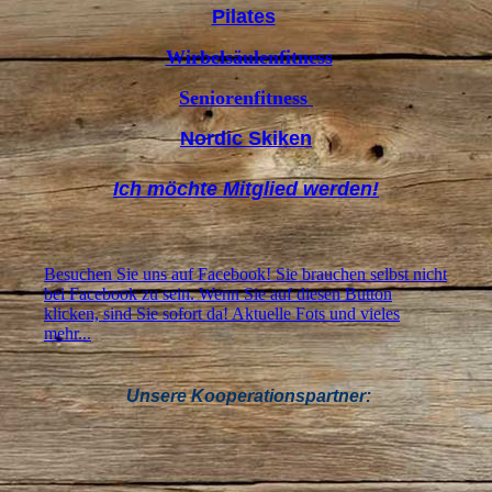
Pilates
Wirbelsäulenfitness
Seniorenfitness
Nordic Skiken
Ich möchte Mitglied werden!
Besuchen Sie uns auf Facebook! Sie brauchen selbst nicht
bei Facebook zu sein. Wenn Sie auf diesen Button
klicken, sind Sie sofort da! Aktuelle Fots und vieles
mehr...
Unsere Kooperationspartner: