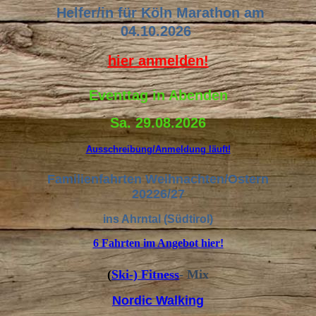
Helfer/in für Köln Marathon am
04.10.2026
hier anmelden!
Eventtag in Abenden
Sa. 29.08.2026
Ausschreibung/Anmeldung läuft!
Familienfahrten Weihnachten/Ostern
20226/27
ins Ahrntal (Südtirol)
6 Fahrten im Angebot hier!
(
Ski-) Fitness
- Mix
Nordic Walking