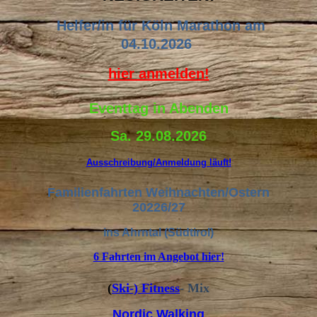
Helfer/in für Köln Marathon am
04.10.2026
hier anmelden!
Eventtag in Abenden
Sa. 29.08.2026
Ausschreibung/Anmeldung läuft!
Familienfahrten Weihnachten/Ostern
20226/27
ins Ahrntal (Südtirol)
6 Fahrten im Angebot hier!
(
Ski-) Fitness
- Mix
Nordic Walking