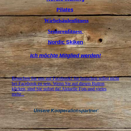
Pilates
Wirbelsäulenfitness
Seniorenfitness
Nordic Skiken
Ich möchte Mitglied werden!
Besuchen Sie uns auf Facebook! Sie brauchen selbst nicht
bei Facebook zu sein. Wenn Sie auf diesen Button
klicken, sind Sie sofort da! Aktuelle Fots und vieles
mehr...
Unsere Kooperationspartner: