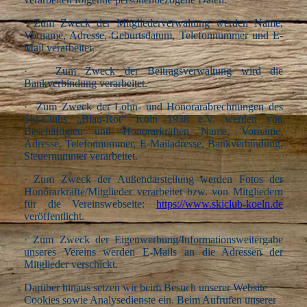
·
Zum Zweck der Mitgliederverwaltung werden Name,
Vorname, Adresse, Geburtsdatum, Telefonnummer und E-
Mail verarbeitet.
·
Zum Zweck der Beitragsverwaltung wird die
Bankverbindung verarbeitet.
·
Zum Zweck der Lohn- und Honorarabrechnungen des
Ski-Clubs „Blau-Rot“ Köln 1938 e.V. werden von
Beschäftigten und Honorarkräften Name, Vorname,
Adresse, Telefonnummer, E-Mailadresse, Bankverbindung,
Steuernummer verarbeitet.
·
Zum Zweck der Außendarstellung werden Fotos der
Honorarkräfte/Mitglieder verarbeitet bzw. von Mitgliedern
für die Vereinswebseite:
https://www.skiclub-koeln.de
verö
ffentlicht.
·
Zum Zweck der Eigenwerbung/Informationsweitergabe
unseres Vereins werden E-Mails an die Adressen der
Mitglieder verschickt.
Darüber hinaus setzen wir beim Besuch unserer Website
Cookies sowie Analysedienste ein.
Beim Aufrufen unserer