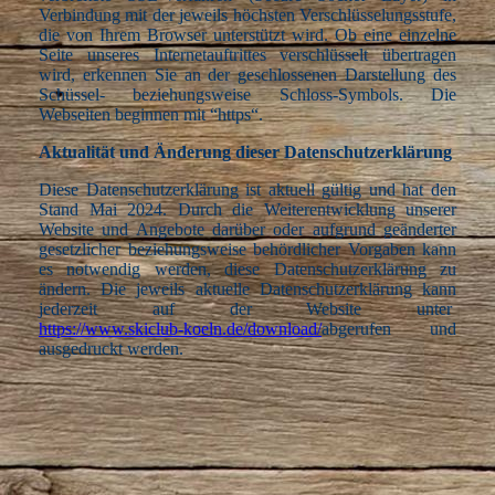
Verbindung mit der jeweils höchsten Verschlüsselungsstufe,
die von Ihrem Browser unterstützt wird. Ob eine einzelne
Seite unseres Internetauftrittes verschlüsselt übertragen
wird, erkennen Sie an der geschlossenen Darstellung des
Schüssel- beziehungsweise Schloss-Symbols. Die
Webseiten beginnen mit “https“.
Aktualität und Änderung dieser Datenschutzerklärung
Diese Datenschutzerklärung ist aktuell gültig und hat den
Stand Mai 2024. Durch die Weiterentwicklung unserer
Website und Angebote darüber oder aufgrund geänderter
gesetzlicher beziehungsweise behördlicher Vorgaben kann
es notwendig werden, diese Datenschutzerklärung zu
ändern. Die jeweils aktuelle Datenschutzerklärung kann
jederzeit auf der Website unter
https://www.skiclub-koeln.de/download/
abgerufen und
ausgedruckt werden.