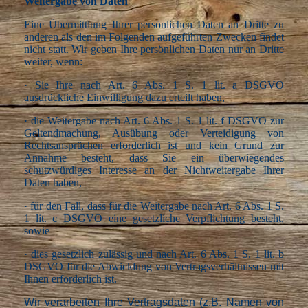
Weitergabe von Daten
Eine Übermittlung Ihrer persönlichen Daten an Dritte zu
anderen als den im Folgenden aufgeführten Zwecken findet
nicht statt. Wir geben Ihre persönlichen Daten nur an Dritte
weiter, wenn:
·
Sie Ihre nach Art. 6 Abs. 1 S. 1 lit. a DSGVO
ausdrückliche Einwilligung dazu erteilt haben,
·
die Weitergabe nach Art. 6 Abs. 1 S. 1 lit. f DSGVO zur
Geltendmachung, Ausübung oder Verteidigung von
Rechtsansprüchen erforderlich ist und kein Grund zur
Annahme besteht, dass Sie ein überwiegendes
schutzwürdiges Interesse an der Nichtweitergabe Ihrer
Daten haben,
·
für den Fall, dass für die Weitergabe nach Art. 6 Abs. 1 S.
1 lit. c DSGVO eine gesetzliche Verpflichtung besteht,
sowie
·
dies gesetzlich zulässig und nach Art. 6 Abs. 1 S. 1 lit. b
DSGVO für die Abwicklung von Vertragsverhältnissen mit
Ihnen erforderlich ist.
Wir verarbeiten Ihre Vertragsdaten (z.B. Namen von