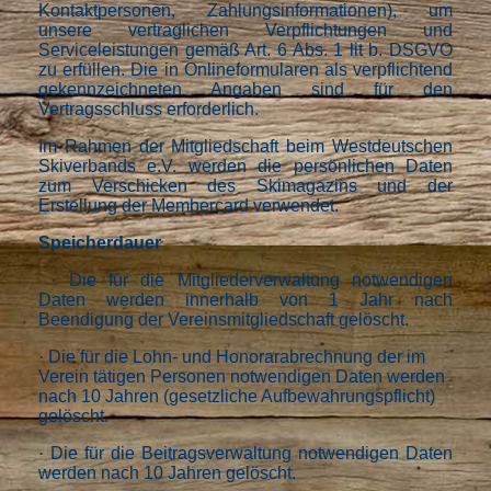
Kontaktpersonen, Zahlungsinformationen), um
unsere vertraglichen Verpflichtungen und
Serviceleistungen gemäß Art. 6 Abs. 1 lit b. DSGVO
zu erfüllen. Die in Onlineformularen als verpflichtend
gekennzeichneten Angaben sind für den
Vertragsschluss erforderlich.
Im Rahmen der Mitgliedschaft beim Westdeutschen
Skiverbands e.V. werden die persönlichen Daten
zum Verschicken des Skimagazins und der
Erstellung der Membercard verwendet.
Speicherdauer
·
Die für die Mitgliederverwaltung notwendigen
Daten werden innerhalb von 1 Jahr nach
Beendigung der Vereinsmitgliedschaft gelöscht.
·
Die für die Lohn- und Honorarabrechnung der im
Verein tätigen Personen notwendigen Daten werden
nach 10 Jahren (gesetzliche Aufbewahrungspflicht)
gelöscht.
·
Die für die Beitragsverwaltung notwendigen Daten
werden nach 10 Jahren gelöscht.