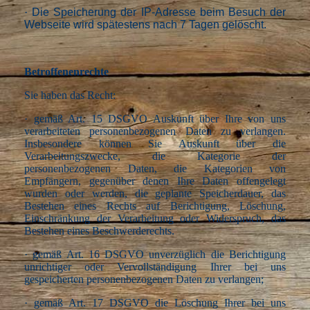
·
Die Speicherung der IP-Adresse beim Besuch der
Webseite wird spätestens nach 7 Tagen gelöscht.
Betroffenenrechte
Sie haben das Recht:
·
gemäß Art. 15 DSGVO Auskunft über Ihre von uns
verarbeiteten personenbezogenen Daten zu verlangen.
Insbesondere können Sie Auskunft über die
Verarbeitungszwecke, die Kategorie der
personenbezogenen Daten, die Kategorien von
Empfängern, gegenüber denen Ihre Daten offengelegt
wurden oder werden, die geplante Speicherdauer, das
Bestehen eines Rechts auf Berichtigung, Löschung,
Einschränkung der Verarbeitung oder Widerspruch, das
Bestehen eines Beschwerderechts.
·
gemäß Art. 16 DSGVO unverzüglich die Berichtigung
unrichtiger oder Vervollständigung Ihrer bei uns
gespeicherten personenbezogenen Daten zu verlangen;
·
gemäß Art. 17 DSGVO die Löschung Ihrer bei uns