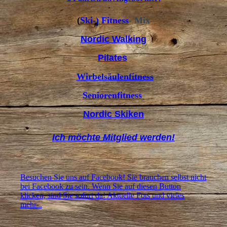
(
Ski-) Fitness
- Mix
Nordic Walking
Pilates
Wirbelsäulenfitness
Seniorenfitness
Nordic Skiken
Ich möchte Mitglied werden!
Besuchen Sie uns auf Facebook! Sie brauchen selbst nicht
bei Facebook zu sein. Wenn Sie auf diesen Button
klicken, sind Sie sofort da! Aktuelle Fots und vieles
mehr...