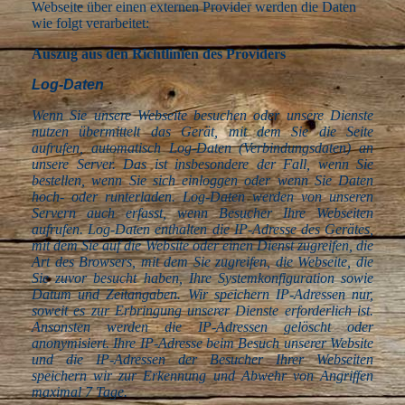
Webseite über einen externen Provider werden die Daten
wie folgt verarbeitet:
Auszug aus den Richtlinien des Providers
Log-Daten
Wenn Sie unsere Webseite besuchen oder unsere Dienste
nutzen übermittelt das Gerät, mit dem Sie die Seite
aufrufen, automatisch Log-Daten (Verbindungsdaten) an
unsere Server. Das ist insbesondere der Fall, wenn Sie
bestellen, wenn Sie sich einloggen oder wenn Sie Daten
hoch- oder runterladen. Log-Daten werden von unseren
Servern auch erfasst, wenn Besucher Ihre Webseiten
aufrufen. Log-Daten enthalten die IP-Adresse des Gerätes,
mit dem Sie auf die Website oder einen Dienst zugreifen, die
Art des Browsers, mit dem Sie zugreifen, die Webseite, die
Sie zuvor besucht haben, Ihre Systemkonfiguration sowie
Datum und Zeitangaben. Wir speichern IP-Adressen nur,
soweit es zur Erbringung unserer Dienste erforderlich ist.
Ansonsten werden die IP-Adressen gelöscht oder
anonymisiert. Ihre IP-Adresse beim Besuch unserer Website
und die IP-Adressen der Besucher Ihrer Webseiten
speichern wir zur Erkennung und Abwehr von Angriffen
maximal 7 Tage.