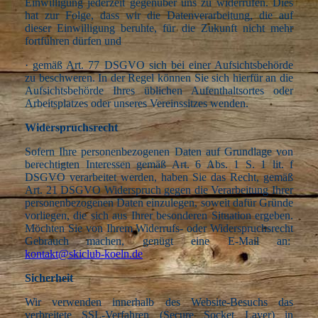
Einwilligung jederzeit gegenüber uns zu widerrufen. Dies
hat zur Folge, dass wir die Datenverarbeitung, die auf
dieser Einwilligung beruhte, für die Zukunft nicht mehr
fortführen dürfen und
·
gemäß Art. 77 DSGVO sich bei einer Aufsichtsbehörde
zu beschweren. In der Regel können Sie sich hierfür an die
Aufsichtsbehörde Ihres üblichen Aufenthaltsortes oder
Arbeitsplatzes oder unseres Vereinssitzes wenden.
Widerspruchsrecht
Sofern Ihre personenbezogenen Daten auf Grundlage von
berechtigten Interessen gemäß Art. 6 Abs. 1 S. 1 lit. f
DSGVO verarbeitet werden, haben Sie das Recht, gemäß
Art. 21 DSGVO Widerspruch gegen die Verarbeitung Ihrer
personenbezogenen Daten einzulegen, soweit dafür Gründe
vorliegen, die sich aus Ihrer besonderen Situation ergeben.
Möchten Sie von Ihrem Widerrufs- oder Widerspruchsrecht
Gebrauch machen, genügt eine E-Mail an:
kontakt@skiclub-koeln.de
Sicherheit
Wir verwenden innerhalb des Website-Besuchs das
verbreitete SSL-Verfahren (Secure Socket Layer) in