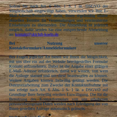
Sofern Sie nach Art. 6 Abs. 1 S. 1 lit. DSGVO der
Mitgliedschaft eingewilligt haben, verwenden wir Ihre E-
Mail-Adresse/Postadresse dafür, Ihnen regelmäßig unsere
aktuellen Termine für Veranstaltungen und vereinsinterne
Einladungen zu übersenden. Die Abmeldung ist jederzeit
möglich, dafür senden Sie eine entsprechende Abmeldung
an:
kontakt@skiclub-koeln.de
.
Bei Nutzung unserer
Kontaktformulare/Anmeldeformulare
Bei Fragen jeglicher Art bieten wir Ihnen die Möglichkeit,
mit uns über ein auf der Website bereitgestelltes Formular
Kontakt aufzunehmen. Dabei ist die Angabe einer gültigen
E-Mail- Adresse erforderlich, damit wir wissen, von wem
die Anfrage stammt und um diese beantworten zu können.
Weitere Angaben können freiwillig getätigt werden. Die
Datenverarbeitung zum Zwecke der Kontaktaufnahme mit
uns erfolgt nach Art. 6 Abs. 1 S. 1 lit. a DSGVO auf
Grundlage Ihrer freiwillig erteilten Einwilligung. Die für die
Benutzung des Kontaktformulars von uns erhobenen
personenbezogenen Daten werden nach Erledigung der von
Ihnen gestellten Anfrage automatisch gelöscht.