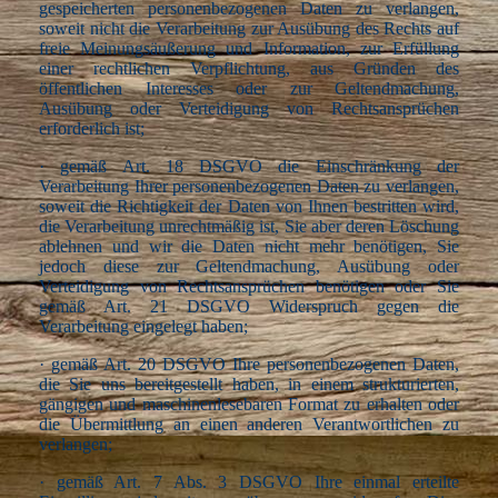
gespeicherten personenbezogenen Daten zu verlangen,
soweit nicht die Verarbeitung zur Ausübung des Rechts auf
freie Meinungsäußerung und Information, zur Erfüllung
einer rechtlichen Verpflichtung, aus Gründen des
öffentlichen Interesses oder zur Geltendmachung,
Ausübung oder Verteidigung von Rechtsansprüchen
erforderlich ist;
·
gemäß Art. 18 DSGVO die Einschränkung der
Verarbeitung Ihrer personenbezogenen Daten zu verlangen,
soweit die Richtigkeit der Daten von Ihnen bestritten wird,
die Verarbeitung unrechtmäßig ist, Sie aber deren Löschung
ablehnen und wir die Daten nicht mehr benötigen, Sie
jedoch diese zur Geltendmachung, Ausübung oder
Verteidigung von Rechtsansprüchen benötigen oder Sie
gemäß Art. 21 DSGVO Widerspruch gegen die
Verarbeitung eingelegt haben;
·
gemäß Art. 20 DSGVO Ihre personenbezogenen Daten,
die Sie uns bereitgestellt haben, in einem strukturierten,
gängigen und maschinenlesebaren Format zu erhalten oder
die Übermittlung an einen anderen Verantwortlichen zu
verlangen;
·
gemäß Art. 7 Abs. 3 DSGVO Ihre einmal erteilte