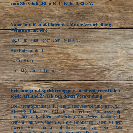
vom Ski-Club „Blau-Rot“ Köln 1938 e.V.
Name und Kontaktdaten des für die Verarbeitung
Verantwortlichen:
Ski-Club „Blau-Rot“ Köln 1938 e.V.
Am Entenpfuhl 3
50765 Köln
kontakt@skiclub-koeln.de
Erhebung und Speicherung personenbezogener Daten
sowie Art und Zweck von deren Verwendung
Die Rechtsgrundlage für die Datenverarbeitung ist Art. 6
Abs. 1 S. 1 lit. f DSGVO. Unser berechtigtes Interesse folgt
aus oben aufgelisteten Zwecken zur Datenerhebung. In
keinem Fall verwenden wir die erhobenen Daten zu dem
Zweck, Rückschlüsse auf Ihre Person zu ziehen. Wir
verarbeiten folgende personenbezogene Daten: