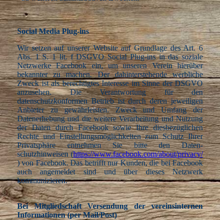
Social Media Plug-ins
Wir setzen auf unserer Website auf Grundlage des Art. 6
Abs. 1 S. 1 lit. f DSGVO Social Plug-ins in das soziale
Netzwerke Facebook ein, um unseren Verein hierüber
bekannter zu machen. Der dahinterstehende werbliche
Zweck ist als berechtigtes Interesse im Sinne der DSGVO
anzusehen. Die Verantwortung für den
datenschutzkonformen Betrieb ist durch deren jeweiligen
Anbieter zu gewährleisten. Zweck und Umfang der
Datenerhebung und die weitere Verarbeitung und Nutzung
der Daten durch Facebook sowie Ihre diesbezüglichen
Rechte und Einstellungsmöglichkeiten zum Schutz Ihrer
Privatsphäre entnehmen Sie bitte den Daten-
schutzhinweisen (
https://www.facebook.com/about/privacy/
) von Facebook. Das betrifft nur Kunden, die bei Facebook
auch angemeldet sind und über dieses Netzwerk
kommunizieren.
Bei Mitgliedschaft Versendung der vereinsinternen
Informationen (per Mail/Post)