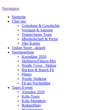
Navigation
Startseite
Über uns
Gründung & Geschichte
Vorstand & Satzung
Trainer/innen Team
Mitgliedschaft & Preise
10er Karten
Online Sport - aktuell
Sportangebote
Kurspläne 2026
Skifitness/Fitness-Mix
Nordic Cross - Skiken
Rücken & Bauch Fit
Pilates
Nordic Walking
Fit am Nachmittag
Tages-Events
Abenden 2026
Köln-Tours
Köln-Marathon
Radausflüge
Wanderungen